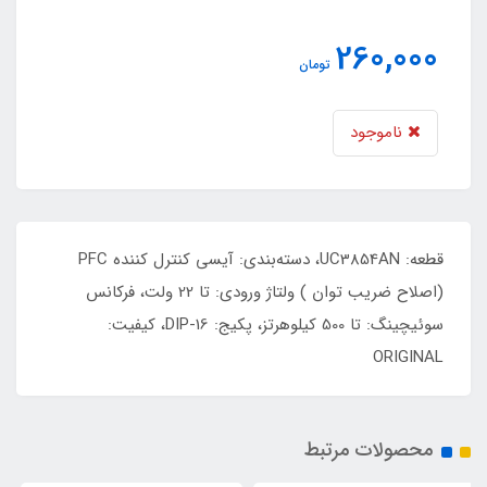
260,000
تومان
ناموجود
قطعه: UC3854AN، دسته‌بندی: آیسی کنترل کننده PFC
(اصلاح ضریب توان ) ولتاژ ورودی: تا 22 ولت، فرکانس
سوئیچینگ: تا 500 کیلوهرتز، پکیج: DIP-16، کیفیت:
ORIGINAL
محصولات مرتبط