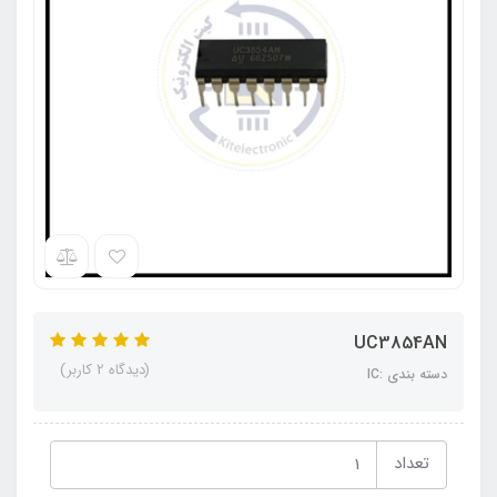
UC3854AN
(دیدگاه 2 کاربر)
دسته بندی :IC
تعداد