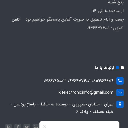
پنج شنبه
از ساعت 10 الی 14
جمعه و ایام تعطیل به صورت آنلاین پاسخگو خواهیم بود تلفن
آنلاین : 09364374001
ارتباط با ما
09121964659 09364374001 ۰۲۱۶۶۷۶۵۰۸۳
kitelectronicinfo@gmail.com
تهران - خیابان جمهوری - نرسیده به حافظ - پاساژ پردیس -
طبقه همکف - پلاک ۶