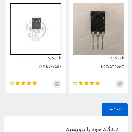
ناموجود
ناموجود
UP1529Q
IXFH60N65X2
دیدگاه‌ها
دیدگاه خود را بنویسید