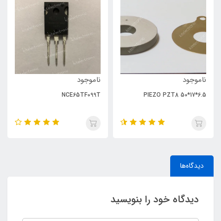
ناموجود
ناموجود
NCE65TF099T
PIEZO PZT8 50*17*6.5
دیدگاه‌ها
دیدگاه خود را بنویسید