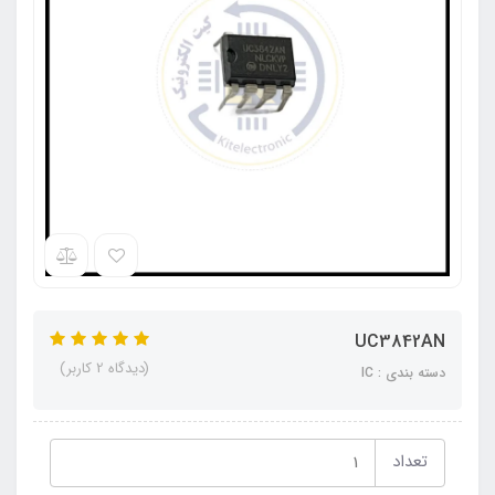
UC3842AN
(دیدگاه 2 کاربر)
دسته بندی : IC
تعداد