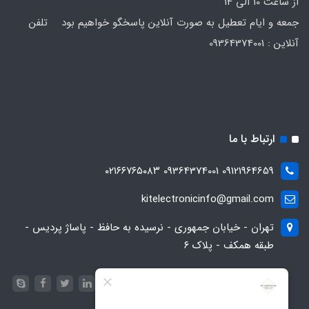
از ساعت 10 الی 14
جمعه و ایام تعطیل به صورت آنلاین پاسخگو خواهیم بود تلفن
آنلاین : 09364374001
ارتباط با ما
09121964659 09364374001 ۰۲۱۶۶۷۶۵۰۸۳
kitelectronicinfo@gmail.com
تهران - خیابان جمهوری - نرسیده به حافظ - پاساژ پردیس -
طبقه همکف - پلاک ۶