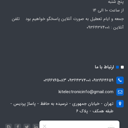
پنج شنبه
از ساعت 10 الی 14
جمعه و ایام تعطیل به صورت آنلاین پاسخگو خواهیم بود تلفن
آنلاین : 09364374001
ارتباط با ما
09121964659 09364374001 ۰۲۱۶۶۷۶۵۰۸۳
kitelectronicinfo@gmail.com
تهران - خیابان جمهوری - نرسیده به حافظ - پاساژ پردیس -
طبقه همکف - پلاک ۶