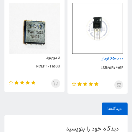
ناموجود
650,000
تومان
NCEP40T15GU
LSB65R099GF
دیدگاه‌ها
دیدگاه خود را بنویسید