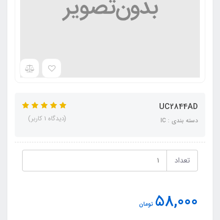
UC2844AD
(دیدگاه 1 کاربر)
دسته بندی : IC
تعداد
58,000
تومان