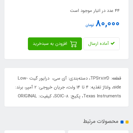
44 عدد در انبار موجود است
80,000
تومان
آماده ارسال
افزودن به سبدخرید
قطعه: TPS2812D، دسته‌بندی: آی سی، درایور گیت Low-
side، ولتاژ تغذیه: 4 تا 14 ولت، جریان خروجی: 2 آمپر، برند:
Texas Instruments، پکیج: SOIC-8، کیفیت: ORIGINAL
محصولات مرتبط