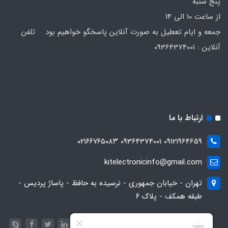
پنج شنبه
از ساعت 10 الی 14
جمعه و ایام تعطیل به صورت آنلاین پاسخگو خواهیم بود تلفن
آنلاین : 09364374001
ارتباط با ما
09121964659 09364374001 ۰۲۱۶۶۷۶۵۰۸۳
kitelectronicinfo@gmail.com
تهران - خیابان جمهوری - نرسیده به حافظ - پاساژ پردیس -
طبقه همکف - پلاک ۶