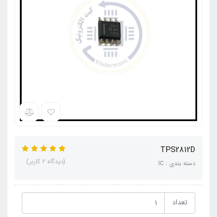
TPS2812D
(دیدگاه 2 کاربر)
دسته بندی : IC
تعداد