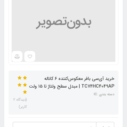
خرید آی‌سی بافر معکوس‌کننده ۶ کاناله
TC74HC4049AP | مبدل سطح ولتاژ تا ۱۵ ولت
دسته بندی :IC
(دیدگاه 2
کاربر)