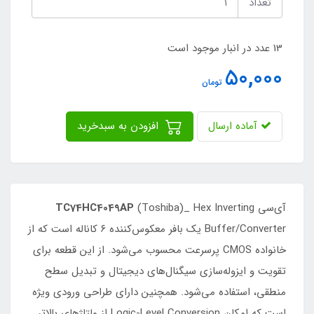
تعداد
13 عدد در انبار موجود است
50,000
تومان
آماده ارسال
افزودن به سبدخرید
آی‌سی
(Toshiba)_ Hex Inverting
TC74HC4049AP
Buffer/Converter یک بافر معکوس‌کننده ۶ کاناله است که از
خانواده CMOS پرسرعت محسوب می‌شود. از این قطعه برای
تقویت و ایزوله‌سازی سیگنال‌های دیجیتال و تبدیل سطح
منطقی، استفاده می‌شود. همچنین دارای طراحی ورودی ویژه
است که امکان Logic-Level Conversion از ولتاژهای بالاتر