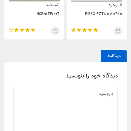
ناموجود
ناموجود
NCE65TF099T
PIEZO PZT8 50*17*6.5
دیدگاه‌ها
دیدگاه خود را بنویسید