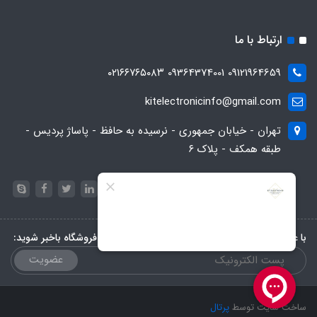
ارتباط با ما
09121964659 09364374001 ۰۲۱۶۶۷۶۵۰۸۳
kitelectronicinfo@gmail.com
تهران - خیابان جمهوری - نرسیده به حافظ - پاساژ پردیس -
طبقه همکف - پلاک ۶
با عضویت در خبرنامه، از تخفیف‌ها و جدیدترین‌های فروشگاه باخبر شوید:
عضویت
ساخت سایت توسط
پرتال