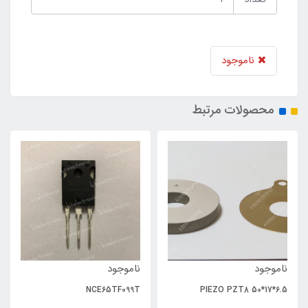
ناموجود
محصولات مرتبط
ناموجود
ناموجود
NCE65TF099T
PIEZO PZT8 50*17*6.5