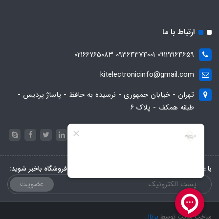
ارتباط با ما
09121964659 09364374001 ۰۲۱۶۶۷۶۵۰۸۳
kitelectronicinfo@gmail.com
تهران - خیابان جمهوری - نرسیده به حافظ - پاساژ پردیس -
طبقه همکف - پلاک ۶
با عضویت در خبرنامه، از تخفیف‌ها و جدیدترین‌های فروشگاه باخبر شوید:
عضویت
ساخت سایت توسط
پرتال