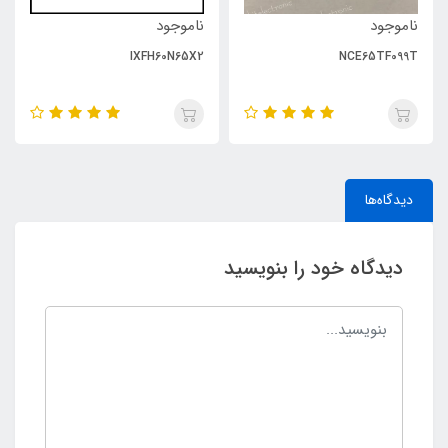
ناموجود
ناموجود
IXFH60N65X2
NCE65TF099T
دیدگاه‌ها
دیدگاه خود را بنویسید