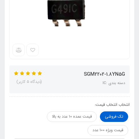
SGM2202-1.8YN5G
(دیدگاه 5 کاربر)
دسته بندی :IC
انتخاب انتخاب قیمت:
تک فروشی
قیمت عمده 10 عدد به بالا
قیمت ویژه 100 عدد