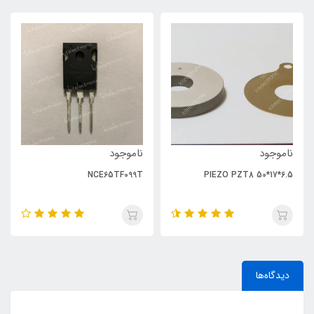
ناموجود
ناموجود
NCE65TF099T
PIEZO PZT8 50*17*6.5
دیدگاه‌ها