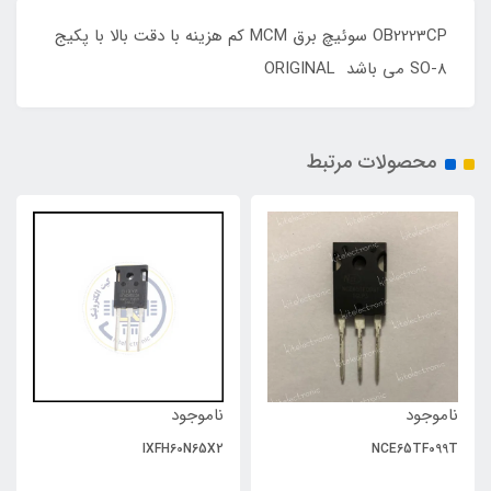
OB2223CP سوئیچ برق MCM کم هزینه با دقت بالا با پکیج
SO-8 می باشد ORIGINAL
محصولات مرتبط
ناموجود
ناموجود
IXFH60N65X2
NCE65TF099T