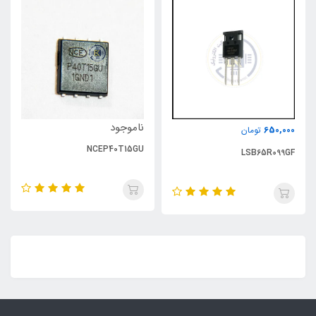
ناموجود
650,000
تومان
NCEP40T15GU
LSB65R099GF