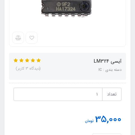
آیسی LM324
(دیدگاه 3 کاربر)
دسته بندی : IC
تعداد
35,000
تومان