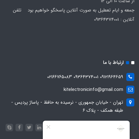
از ساعت 10 الی 14
جمعه و ایام تعطیل به صورت آنلاین پاسخگو خواهیم بود تلفن
آنلاین : 09364374001
ارتباط با ما
09121964659 09364374001 ۰۲۱۶۶۷۶۵۰۸۳
kitelectronicinfo@gmail.com
تهران - خیابان جمهوری - نرسیده به حافظ - پاساژ پردیس -
طبقه همکف - پلاک ۶