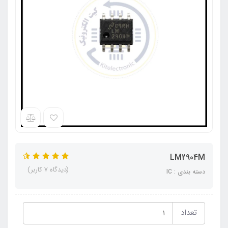
LM2904M
(دیدگاه 7 کاربر)
دسته بندی : IC
تعداد