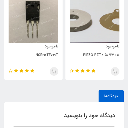
ناموجود
ناموجود
NCE65TF099T
PIEZO PZT8 50*17*6.5
دیدگاه‌ها
دیدگاه خود را بنویسید