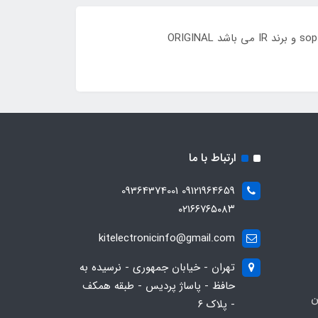
ارتباط با ما
09121964659 09364374001
۰۲۱۶۶۷۶۵۰۸۳
kitelectronicinfo@gmail.com
تهران - خیابان جمهوری - نرسیده به
حافظ - پاساژ پردیس - طبقه همکف
ن
- پلاک ۶