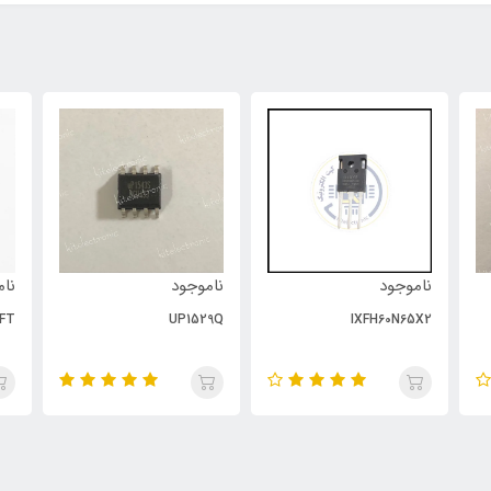
ناموجود
ناموجود
نام
FT
UP1529Q
IXFH60N65X2