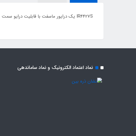
IR4427S یک درایور ماسفت با قابلیت درایو سمت بالا و پایین تا ولتاژ 20 ولت و توانایی تغذیه گیت از 6 تا 20 ولت که سایز sop8 و برند IR می باشد ORIGINAL
نماد اعتماد الکترونیک و نماد ساماندهی