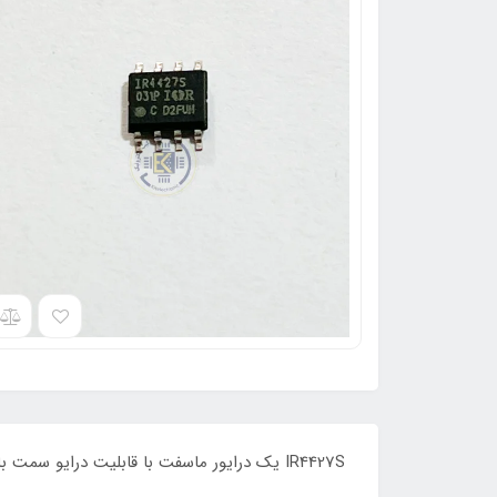
IR4427S یک درایور ماسفت با قابلیت درایو سمت بالا و پایین تا ولتاژ 20 ولت و توانایی تغذیه گیت از 6 تا 20 ولت که سایز sop8 و برند IR می باشد ORIGINAL