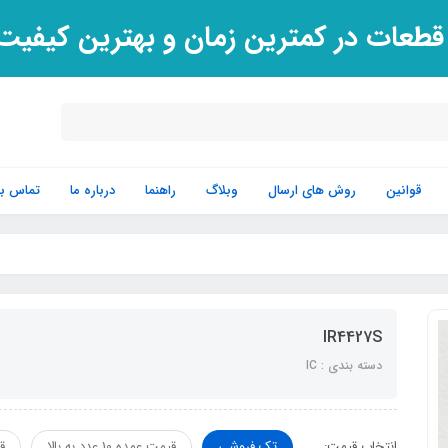
 قطعات در کمترین زمان و بهترین کیفی
قوانین
روش های ارسال
وبلاگ
راهنما
درباره ما
تماس با 
IR4427S
دسته بندی : IC
انتخاب قیمت:
تک فروشی
قیمت عمده 10 عدد به بالا
قی