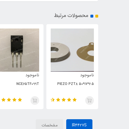
محصولات مرتبط
ناموجود
ناموجود
NCE65TF099T
PIEZO PZT8 50*17*6.5
IR4427S
مشخصات