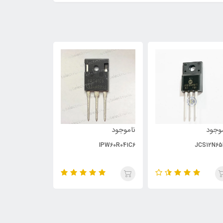
وجود
ناموجود
ناموجود
PC929
IPW60R041C6
JCS12N65