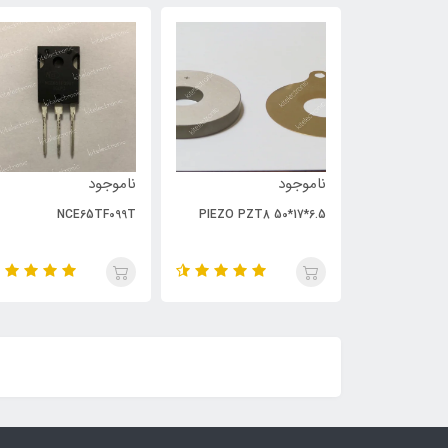
ناموجود
ناموجود
NCE65TF099T
PIEZO PZT8 50*17*6.5