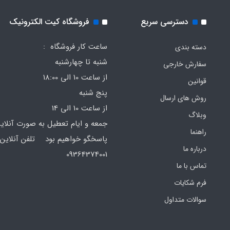
دسترسی سریع
فروشگاه کیت الکترونیک
ساعت کار فروشگاه :
دسته بندی
شنبه تا چهارشنبه
سفارش خارجی
از ساعت 10 الی 18:00
قوانین
پنج شنبه
روش های ارسال
از ساعت 10 الی 14
وبلاگ
جمعه و ایام تعطیل به صورت آنلای
راهنما
پاسخگو خواهیم بود تلفن آنلاین 
درباره ما
64374001
تماس با ما
فرم‌ شکایات
سوالات متداول