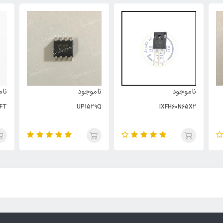
ناموجود
ناموجود
نام
FT
UP1529Q
IXFH60N65X2