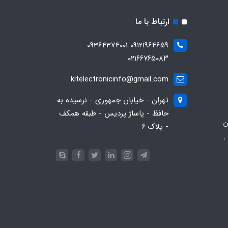
ارتباط با ما
09121964659 09364374001
۰۲۱۶۶۷۶۵۰۸۳
kitelectronicinfo@gmail.com
تهران - خیابان جمهوری - نرسیده به
حافظ - پاساژ پردیس - طبقه همکف
ن
- پلاک ۶
:
093