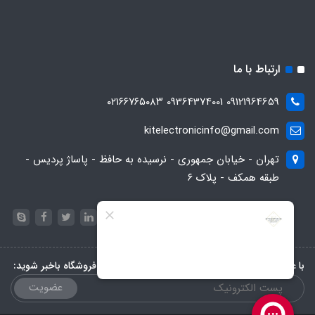
ارتباط با ما
09121964659 09364374001 ۰۲۱۶۶۷۶۵۰۸۳
kitelectronicinfo@gmail.com
تهران - خیابان جمهوری - نرسیده به حافظ - پاساژ پردیس -
طبقه همکف - پلاک ۶
با عضویت در خبرنامه، از تخفیف‌ها و جدیدترین‌های فروشگاه باخبر شوید:
عضویت