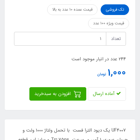
تک فروشی
قیمت عمده 10 عدد به بالا
قیمت ویژه 100 عدد
تعداد
244 عدد در انبار موجود است
1,000
تومان
آماده ارسال
افزودن به سبدخرید
UF4007 یک دیود الترا فست با تحمل ولتاژ 1000 ولت و
جریان عبوری 1 آمپر و سرعت Trr:75ns و سایز این قطعه