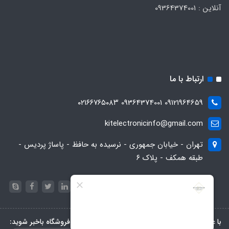
آنلاین : 09364374001
ارتباط با ما
09121964659 09364374001 ۰۲۱۶۶۷۶۵۰۸۳
kitelectronicinfo@gmail.com
تهران - خیابان جمهوری - نرسیده به حافظ - پاساژ پردیس -
طبقه همکف - پلاک ۶
با عضویت در خبرنامه، از تخفیف‌ها و جدیدترین‌های فروشگاه باخبر شوید: