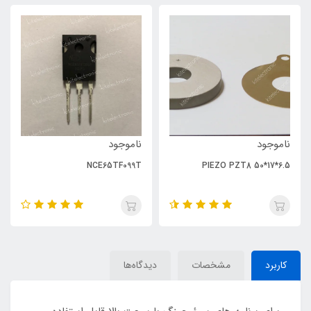
ناموجود
ناموجود
NCE65TF099T
PIEZO PZT8 50*17*6.5
کاربرد
مشخصات
دیدگاه‌ها