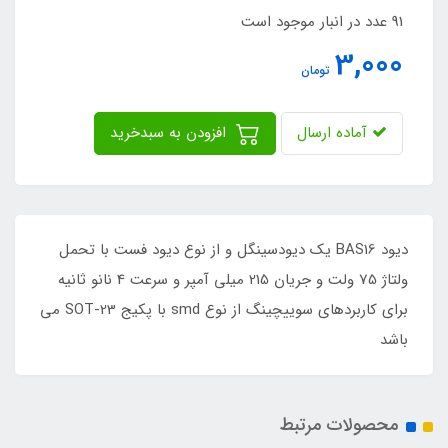
91 عدد در انبار موجود است
3,000
تومان
آماده ارسال
افزودن به سبدخرید
دیود BAS16 یک دیودسینگل و از نوع دیود فست با تحمل
ولتاژ 75 ولت و جریان 215 میلی آمپر و سرعت 4 نانو ثانیه
برای کاربردهای سوییچینگ از نوع smd با پکیج SOT-23 می
باشد
محصولات مرتبط