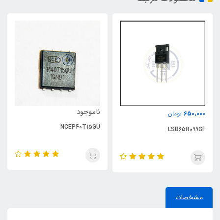
ناموجود
650,000
تومان
NCEP40T15GU
LSB65R099GF
مشخصات