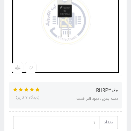
RHRP3060
(دیدگاه 7 کاربر)
دسته بندی : دیود الترا فست
تعداد