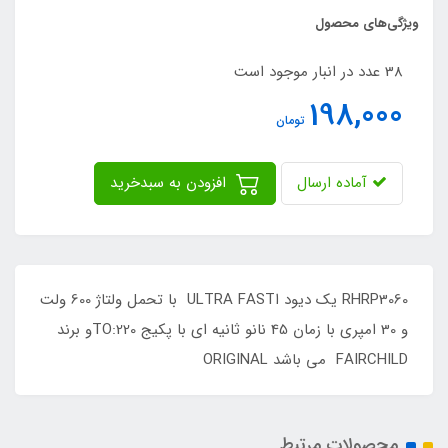
ویژگی‌های محصول
38 عدد در انبار موجود است
198,000
تومان
آماده ارسال
افزودن به سبدخرید
RHRP3060 یک دیود اULTRA FAST با تحمل ولتاژ 600 ولت
و 30 امپری با زمان 45 نانو ثانیه ای با پکیج TO:220و برند
FAIRCHILD می باشد ORIGINAL
محصولات مرتبط