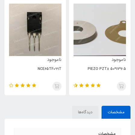
ناموجود
ناموجود
NCE65TF099T
PIEZO PZT8 50*17*6.5
مشخصات
دیدگاه‌ها
مشخصات