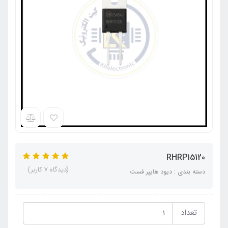
RHRP15120
(دیدگاه 7 کاربر)
دسته بندی : دیود هایپر فست
تعداد