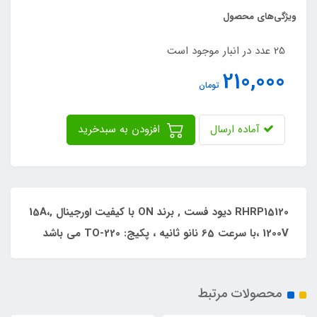
ویژگی‌های محصول
25 عدد در انبار موجود است
210,000
تومان
آماده ارسال
افزودن به سبدخرید
RHRP15120 دیود فست , برند ON با کیفیت اورجینال ,15A،
1200V ،با سرعت 65 نانو ثانیه ، پکیج: TO-220 می باشد
محصولات مرتبط