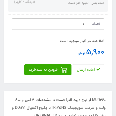
(دیدگاه 2 کاربر)
دسته بندی : دیود الترا فست
تعداد
1181 عدد در انبار موجود است
5,900
تومان
آماده ارسال
افزودن به سبدخرید
MUR460 از نوع دیود الترا فست با مشخصات 4 امپر و 600
ولت و سرعت سویچینگ TR:75NSبا پکیج اکسیال DO:201 و
برند ON به صورت نواری می باشد ORIGINAL