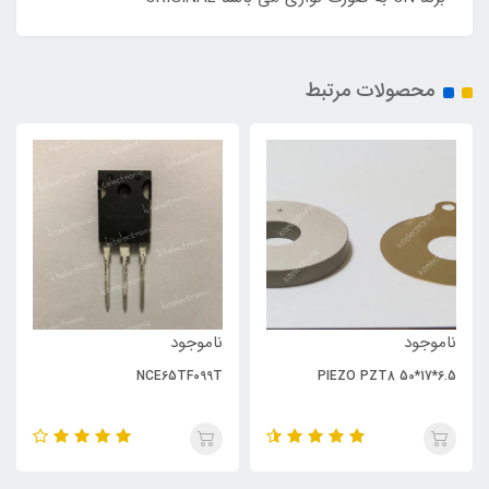
محصولات مرتبط
ناموجود
ناموجود
NCE65TF099T
PIEZO PZT8 50*17*6.5