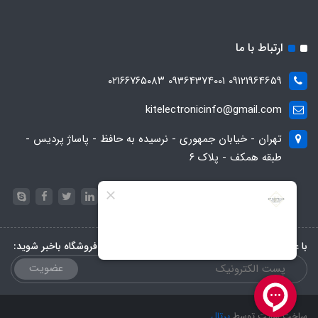
ارتباط با ما
09121964659 09364374001 ۰۲۱۶۶۷۶۵۰۸۳
kitelectronicinfo@gmail.com
تهران - خیابان جمهوری - نرسیده به حافظ - پاساژ پردیس -
طبقه همکف - پلاک ۶
با عضویت در خبرنامه، از تخفیف‌ها و جدیدترین‌های فروشگاه باخبر شوید:
عضویت
ساخت سایت توسط
پرتال