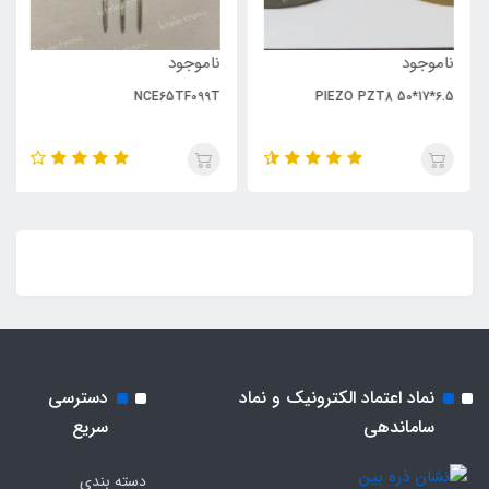
ناموجود
ناموجود
NCE65TF099T
PIEZO PZT8 50*17*6.5
نماد اعتماد الکترونیک و نماد
دسترسی
ساماندهی
سریع
دسته بندی