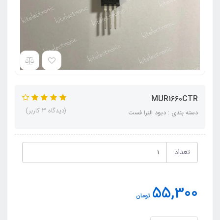
MUR1660CTR
(دیدگاه 3 کاربر)
دسته بندی : دیود الترا فست
تعداد
55,300
تومان