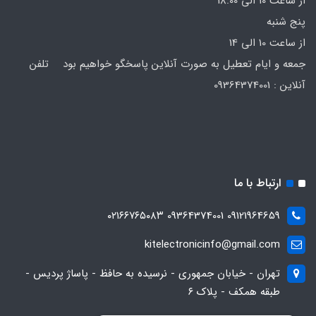
از ساعت 10 الی 18:00
پنج شنبه
از ساعت 10 الی 14
جمعه و ایام تعطیل به صورت آنلاین پاسخگو خواهیم بود تلفن
آنلاین : 09364374001
ارتباط با ما
09121964659 09364374001 ۰۲۱۶۶۷۶۵۰۸۳
kitelectronicinfo@gmail.com
تهران - خیابان جمهوری - نرسیده به حافظ - پاساژ پردیس -
طبقه همکف - پلاک ۶