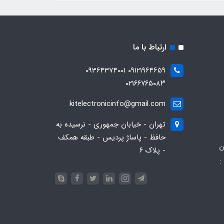
ارتباط با ما
09121964659 09364374001
۰۲۱۶۶۷۶۵۰۸۳
kitelectronicinfo@gmail.com
تهران - خیابان جمهوری - نرسیده به
حافظ - پاساژ پردیس - طبقه همکف
ن
- پلاک ۶
:
093