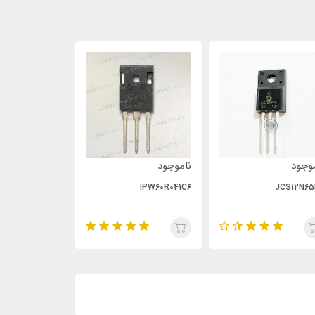
وجود
ناموجود
ناموجود
PC929
IPW60R041C6
JCS12N65