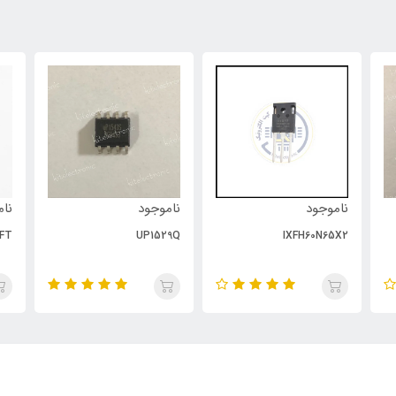
ناموجود
ناموجود
نام
FT
UP1529Q
IXFH60N65X2