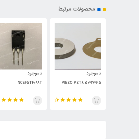
محصولات مرتبط
ناموجود
ناموجود
NCE65TF099T
PIEZO PZT8 50*17*6.5