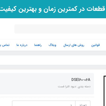
 قطعات در کمترین زمان و بهترین کیفی
قوانین
روش های ارسال
وبلاگ
راهنما
درباره ما
تماس با 
DSEI60-06A
دسته بندی :دیود الترا فست
تعداد