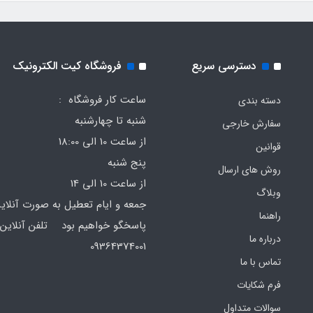
دسترسی سریع
فروشگاه کیت الکترونیک
ساعت کار فروشگاه :
دسته بندی
شنبه تا چهارشنبه
سفارش خارجی
از ساعت 10 الی 18:00
قوانین
پنج شنبه
روش های ارسال
از ساعت 10 الی 14
وبلاگ
جمعه و ایام تعطیل به صورت آنلای
راهنما
پاسخگو خواهیم بود تلفن آنلاین 
درباره ما
64374001
تماس با ما
فرم‌ شکایات
سوالات متداول