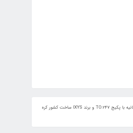
DSEI60-06 یک دیود الترا فست سینگل با حداکثر ولتاژ قابل تحمل 600 ولت و جریان عبوری 30 آمپر و زمان برگشت 35 نانو ثانیه با پکیج TO:247 و برند IXYS ساخت کشور کره