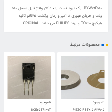
BYW29E150 یک دیود فست با حداکثر ولتاژ قابل تحمل 150
ولت و جریان عبوری 8 آمپر و زمان برگشت 25نانو ثانیه
باپکیج TO220 و برند PHILIPS می باشد ORIGINAL
محصولات مرتبط
ناموجود
ناموجود
NCE65TF099T
PIEZO PZT8 50*17*6.5