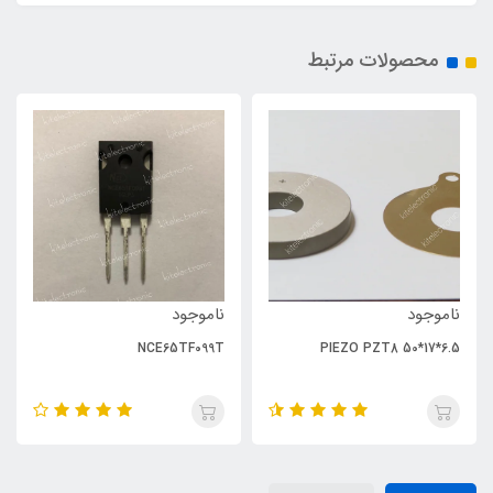
محصولات مرتبط
ناموجود
ناموجود
NCE65TF099T
PIEZO PZT8 50*17*6.5