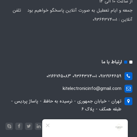
از ساعت 10 الی 14
جمعه و ایام تعطیل به صورت آنلاین پاسخگو خواهیم بود تلفن
آنلاین : 09364374001
ارتباط با ما
09121964659 09364374001 ۰۲۱۶۶۷۶۵۰۸۳
kitelectronicinfo@gmail.com
تهران - خیابان جمهوری - نرسیده به حافظ - پاساژ پردیس -
طبقه همکف - پلاک ۶