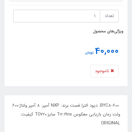
تعداد
ویژگی‌های محصول
40,000
تومان
ناموجود
BYC8-600: دیود الترا فست برند: NXP آمپر: 8 آمپر ولتاژ:600
ولت زمان بازیابی معکوس Trr:19ns سایز:TO220 کیفیت:
ORIGINAL