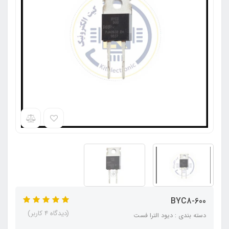
BYC8-600
(دیدگاه 4 کاربر)
دسته بندی : دیود الترا فست