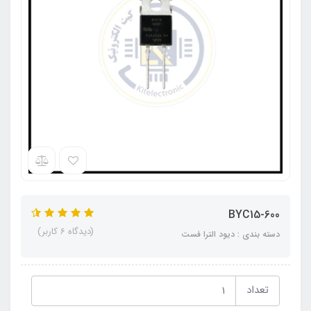
BYC15-600
(دیدگاه 6 کاربر)
دسته بندی : دیود الترا فست
تعداد