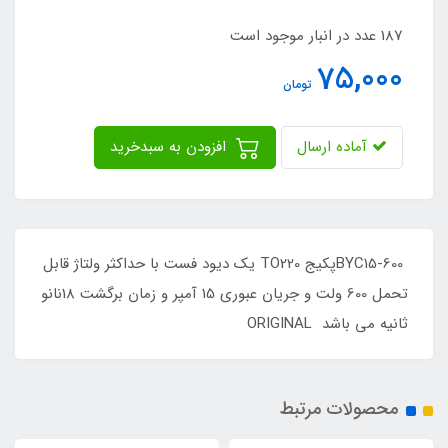
187 عدد در انبار موجود است
75,000
تومان
آماده ارسال
افزودن به سبدخرید
BYC15-600پکیج TO220 یک دیود فست با حداکثر ولتاژ قابل
تحمل 600 ولت و جریان عبوری 15 آمپر و زمان برگشت 18نانو
ثانیه می باشد ORIGINAL
محصولات مرتبط