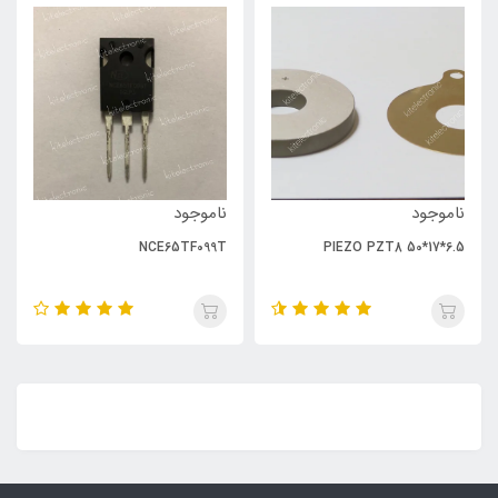
ناموجود
ناموجود
NCE65TF099T
PIEZO PZT8 50*17*6.5