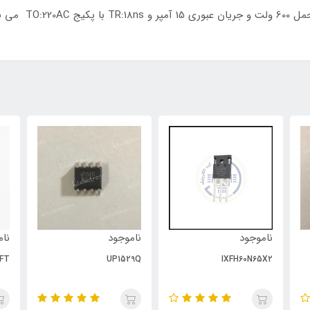
ناموجود
ناموجود
نام
FT
UP1529Q
IXFH60N65X2