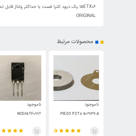
ORIGINAL
محصولات مرتبط
ناموجود
ناموجود
NCE65TF099T
PIEZO PZT8 50*17*6.5