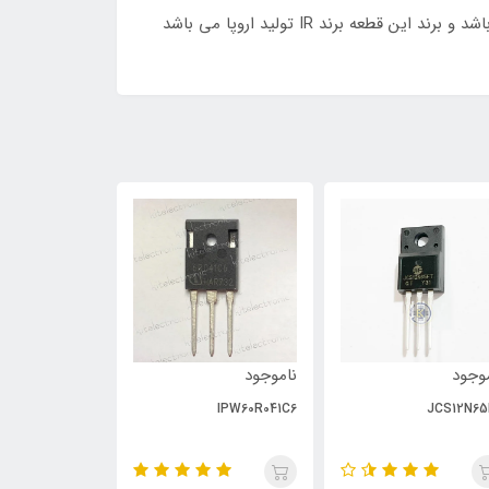
15ETX06 یک دیود الترا فست با حداکثر ولتاژ قابل تحمل 600 ولت و جریان عبوری 15 آمپر و TR:18ns با پکیج TO:220AC می باشد و برند این قطعه برند IR تولید اروپا می باشد
وجود
ناموجود
ناموجود
PC929
IPW60R041C6
JCS12N65