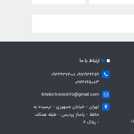
ارتباط با ما
09121964659 09364374001
۰۲۱۶۶۷۶۵۰۸۳
kitelectronicinfo@gmail.com
تهران - خیابان جمهوری - نرسیده به
حافظ - پاساژ پردیس - طبقه همکف
ن
- پلاک ۶
: