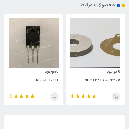
محصولات مرتبط
ناموجود
ناموجود
NCE65TF099T
PIEZO PZT8 50*17*6.5