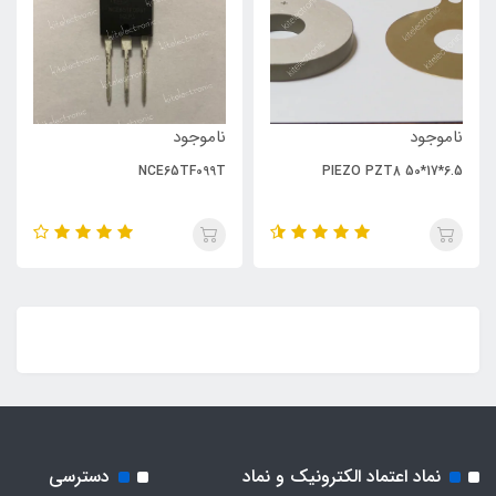
ناموجود
ناموجود
NCE65TF099T
PIEZO PZT8 50*17*6.5
نماد اعتماد الکترونیک و نماد
دسترسی