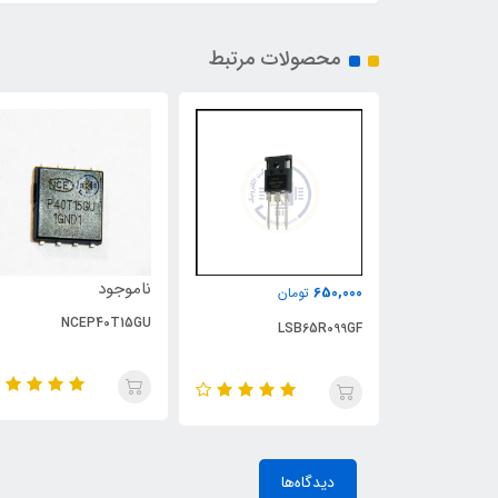
محصولات مرتبط
ناموجود
650,000
تومان
NCEP40T15GU
LSB65R099GF
دیدگاه‌ها