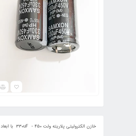
خازن الکترولیتی پلاریته ولت 330uF - 450 با ابعاد 47*30 و برند کره و درجه حرارت 105 می باشد