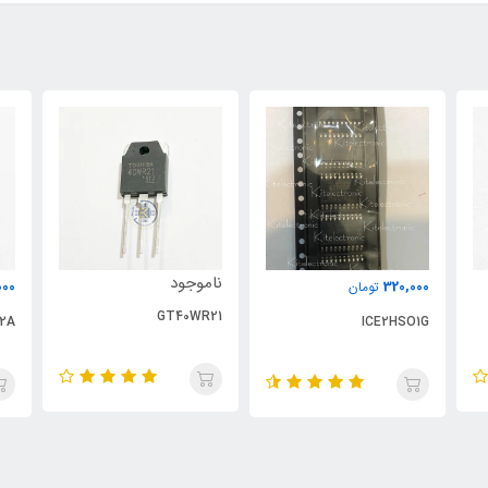
ناموجود
000
320,000
تومان
GT40WR21
2A
ICE2HSO1G