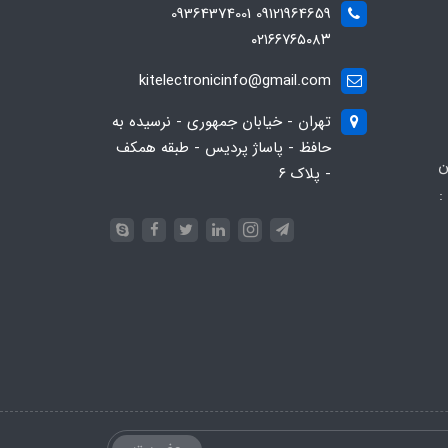
09121964659 09364374001
۰۲۱۶۶۷۶۵۰۸۳
kitelectronicinfo@gmail.com
تهران - خیابان جمهوری - نرسیده به
حافظ - پاساژ پردیس - طبقه همکف
ن
- پلاک ۶
:
093