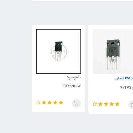
ناموجود
ناموجود
175,
تومان
UP1543S
TK39N60W
40TPS1