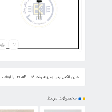
خازن الکترولیتی پلاریته ولت 220uF - 16 با ابعاد 10*5 و برند JPCON و درجه حرارت 105 می باشد
محصولات مرتبط