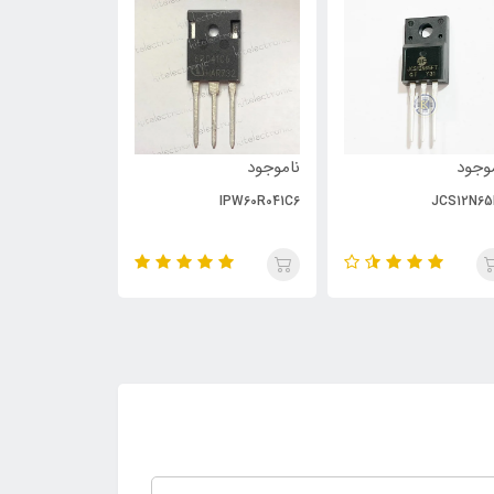
وجود
ناموجود
ناموجود
PC929
IPW60R041C6
JCS12N65