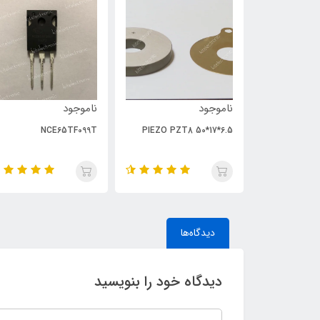
ناموجود
ناموجود
NCE65TF099T
PIEZO PZT8 50*17*6.5
دیدگاه‌ها
دیدگاه خود را بنویسید