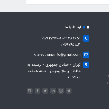
ارتباط با ما
09121964659 09364374001
۰۲۱۶۶۷۶۵۰۸۳
kitelectronicinfo@gmail.com
تهران - خیابان جمهوری - نرسیده به
حافظ - پاساژ پردیس - طبقه همکف
ن
- پلاک ۶
:
093