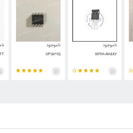
ناموجود
ناموجود
نام
FT
UP1529Q
IXFH60N65X2