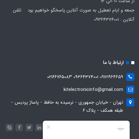
از ساعت 10 الی 14
جمعه و ایام تعطیل به صورت آنلاین پاسخگو خواهیم بود تلفن
آنلاین : 09364374001
ارتباط با ما
09121964659 09364374001 ۰۲۱۶۶۷۶۵۰۸۳
kitelectronicinfo@gmail.com
تهران - خیابان جمهوری - نرسیده به حافظ - پاساژ پردیس -
طبقه همکف - پلاک ۶