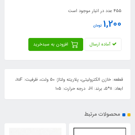
455 عدد در انبار موجود است
1,200
تومان
آماده ارسال
افزودن به سبدخرید
قطعه: خازن الکترولیتی، پلاریته ولتاژ: 50 ولت، ظرفیت: 1uF،
ابعاد: 11*5، برند: H، درجه حرارت: 105
محصولات مرتبط