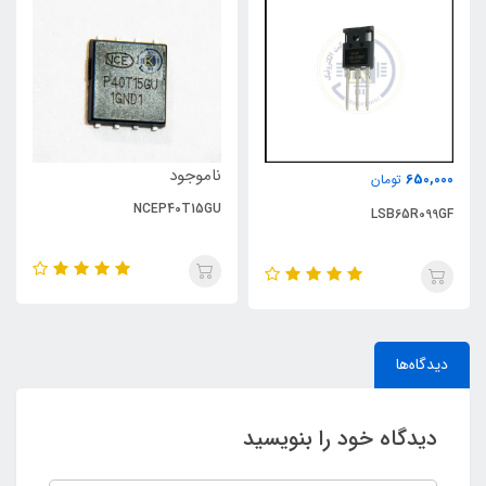
ناموجود
650,000
تومان
NCEP40T15GU
LSB65R099GF
دیدگاه‌ها
دیدگاه خود را بنویسید