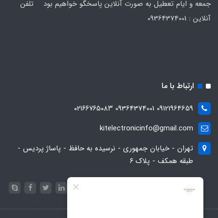
جمعه و ایام تعطیل به صورت آنلاین پاسخگو خواهیم بود تلفن
آنلاین : 09364374001
ارتباط با ما
09121964659 09364374001 ۰۲۱۶۶۷۶۵۰۸۳
kitelectronicinfo@gmail.com
تهران - خیابان جمهوری - نرسیده به حافظ - پاساژ پردیس -
طبقه همکف - پلاک ۶