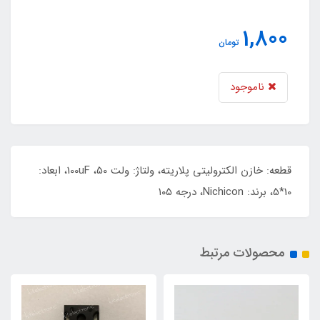
1,800
تومان
ناموجود
قطعه: خازن الکترولیتی پلاریته، ولتاژ: ولت 100uF ،50، ابعاد:
10*5، برند: Nichicon، درجه ۱۰۵
محصولات مرتبط