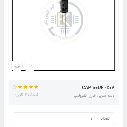
CAP 100UF -50V
(دیدگاه 4 کاربر)
دسته بندی : خازن الکترولیتی
تعداد