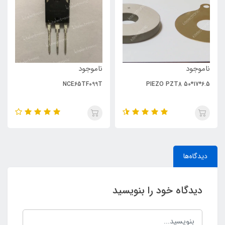
ناموجود
ناموجود
NCE65TF099T
PIEZO PZT8 50*17*6.5
دیدگاه‌ها
دیدگاه خود را بنویسید