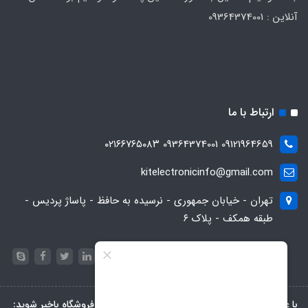
آنلاین : 09364374001
ارتباط با ما
09121964659 09364374001 ۰۲۱۶۶۷۶۵۰۸۳
kitelectronicinfo@gmail.com
تهران - خیابان جمهوری - نرسیده به حافظ - پاساژ پردیس -
طبقه همکف - پلاک ۶
با عضویت در خبرنامه، از تخفیف‌ها و جدیدترین‌های فروشگاه باخبر شوید: