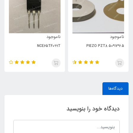
ناموجود
ناموجود
NCE65TF099T
PIEZO PZT8 50*17*6.5
دیدگاه‌ها
دیدگاه خود را بنویسید