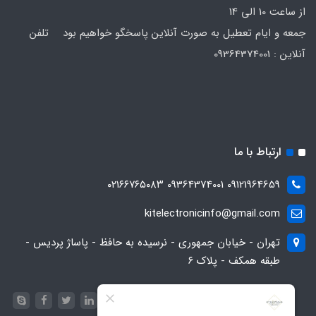
از ساعت 10 الی 14
جمعه و ایام تعطیل به صورت آنلاین پاسخگو خواهیم بود تلفن
آنلاین : 09364374001
ارتباط با ما
09121964659 09364374001 ۰۲۱۶۶۷۶۵۰۸۳
kitelectronicinfo@gmail.com
تهران - خیابان جمهوری - نرسیده به حافظ - پاساژ پردیس -
طبقه همکف - پلاک ۶