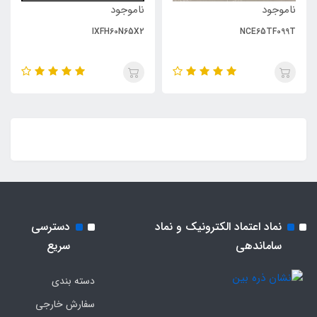
ناموجود
ناموجود
IXFH60N65X2
NCE65TF099T
نماد اعتماد الکترونیک و نماد
دسترسی
ساماندهی
سریع
دسته بندی
سفارش خارجی