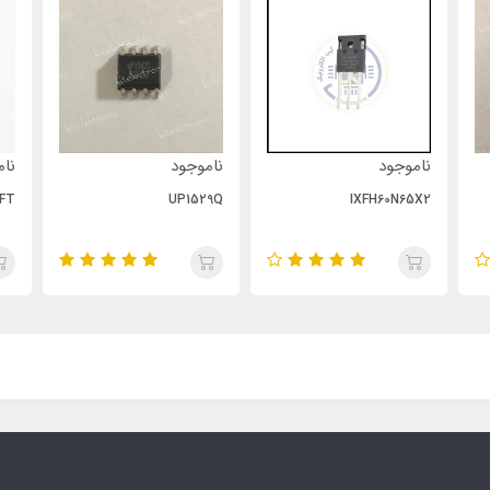
ناموجود
ناموجود
نام
FT
UP1529Q
IXFH60N65X2