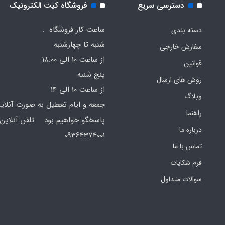
دسترسی سریع
فروشگاه کیت الکترونیک
ساعت کار فروشگاه :
دسته بندی
شنبه تا چهارشنبه
سفارش خارجی
از ساعت 10 الی 18:00
قوانین
پنج شنبه
روش های ارسال
از ساعت 10 الی 14
وبلاگ
جمعه و ایام تعطیل به صورت آنلای
راهنما
پاسخگو خواهیم بود تلفن آنلاین 
درباره ما
64374001
تماس با ما
فرم‌ شکایات
سوالات متداول