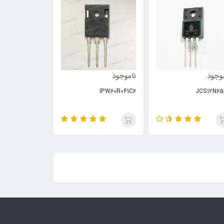
وجود
ناموجود
ناموجود
PC929
IPW60R041C6
JCS12N65