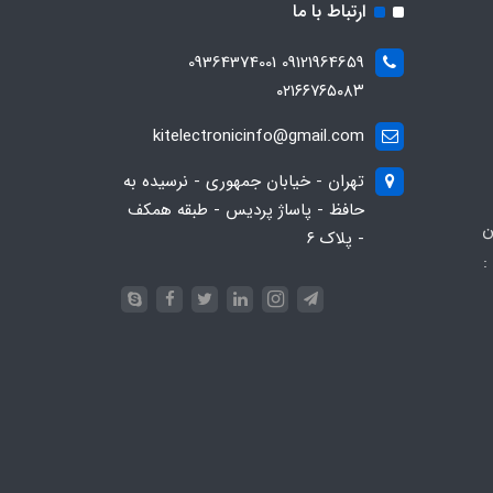
ارتباط با ما
09121964659 09364374001
۰۲۱۶۶۷۶۵۰۸۳
kitelectronicinfo@gmail.com
تهران - خیابان جمهوری - نرسیده به
حافظ - پاساژ پردیس - طبقه همکف
ن
- پلاک ۶
:
093