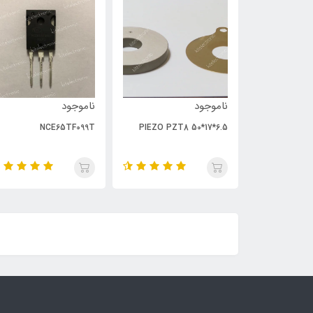
ناموجود
ناموجود
NCE65TF099T
PIEZO PZT8 50*17*6.5