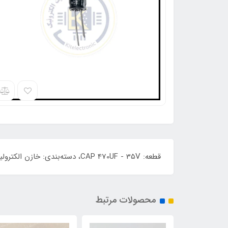
قطعه: CAP 470UF - 35V، دسته‌بندی: خازن الکترولیتی پلاریته، ابعاد: 20*10، برند: ELNA، درجه حرارت: 125
محصولات مرتبط