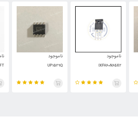
ناموجود
ناموجود
نام
FT
UP1529Q
IXFH60N65X2