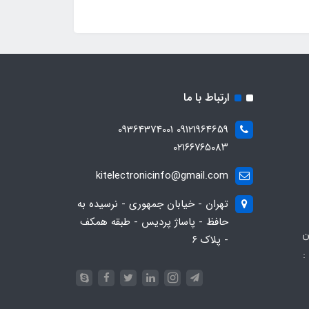
ارتباط با ما
09121964659 09364374001
۰۲۱۶۶۷۶۵۰۸۳
kitelectronicinfo@gmail.com
تهران - خیابان جمهوری - نرسیده به
حافظ - پاساژ پردیس - طبقه همکف
ن
- پلاک ۶
:
093