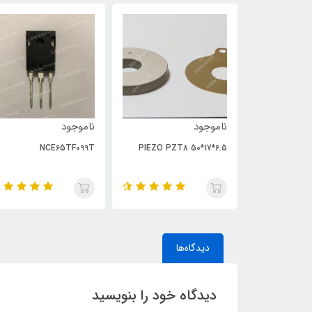
ناموجود
ناموجود
NCE65TF099T
PIEZO PZT8 50*17*6.5
دیدگاه‌ها
دیدگاه خود را بنویسید