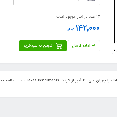
94 عدد در انبار موجود است
142,000
تومان
آماده ارسال
افزودن به سبدخرید
UCC27424DR یک درایور گیت MOSFET/IGBT دو 