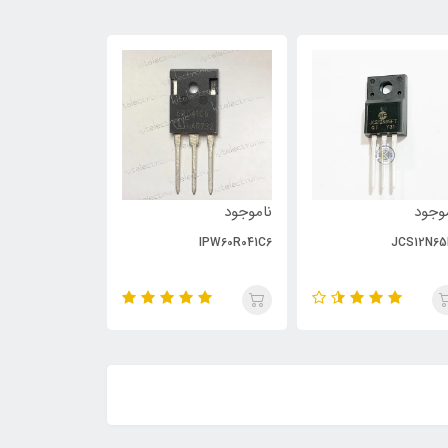
وجود
ناموجود
ناموجود
PC929
IPW60R041C6
JCS12N65