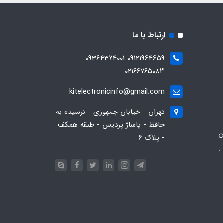
ارتباط با ما
09121964659 09364374001
۰۲۱۶۶۷۶۵۰۸۳
kitelectronicinfo@gmail.com
تهران - خیابان جمهوری - نرسیده به
حافظ - پاساژ پردیس - طبقه همکف
ن
- پلاک ۶
:
093