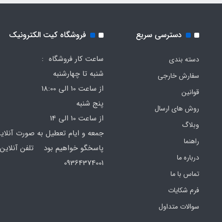
دسترسی سریع
فروشگاه کیت الکترونیک
ساعت کار فروشگاه :
دسته بندی
شنبه تا چهارشنبه
سفارش خارجی
از ساعت 10 الی 18:00
قوانین
پنج شنبه
روش های ارسال
از ساعت 10 الی 14
وبلاگ
جمعه و ایام تعطیل به صورت آنلای
راهنما
پاسخگو خواهیم بود تلفن آنلاین 
درباره ما
64374001
تماس با ما
فرم‌ شکایات
سوالات متداول