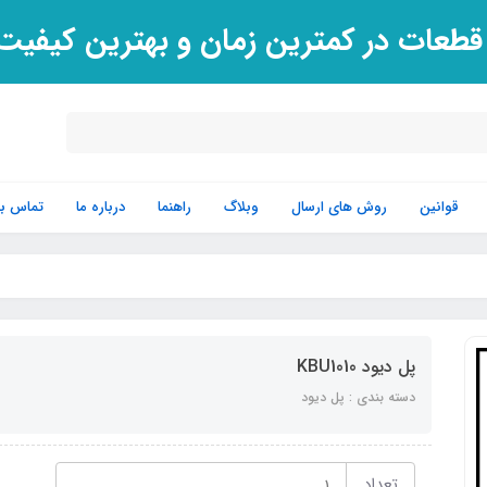
 قطعات در کمترین زمان و بهترین کیفی
قوانین
روش های ارسال
وبلاگ
راهنما
درباره ما
تماس با 
پل دیود KBU1010
دسته بندی : پل دیود
تعداد