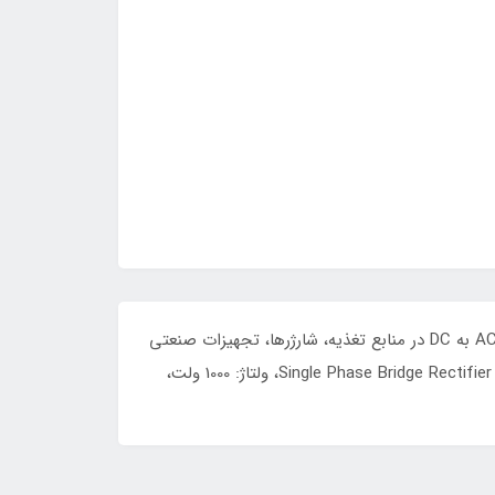
KBU1010 یک پل دیود تک فاز با جریان خروجی ۱۰ آمپر و ولتاژ معکوس ۱۰۰۰ ولت است. این قطعه برای تبدیل ولتاژ تحمل ولتاژ AC به DC در منابع تغذیه، شارژرها، تجهیزات صنعتی
و بردهای الکترونیکی کاربرد دارد. همچنین دارای جریان هجومی بالا و قابلیت اطمینان مناسب در کاربردهای صنعتی است. نوع: Single Phase Bridge Rectifier، ولتاژ: 1000 ولت،