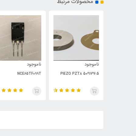
محصولات مرتبط
ناموجود
ناموجود
NCE65TF099T
PIEZO PZT8 50*17*6.5