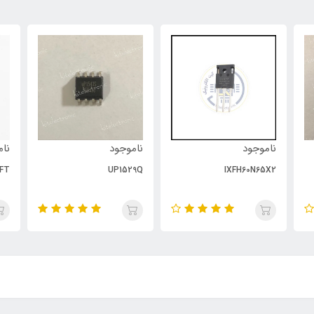
ناموجود
ناموجود
نام
FT
UP1529Q
IXFH60N65X2