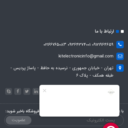
ارتباط با ما
09121964659 09364374001 ۰۲۱۶۶۷۶۵۰۸۳
kitelectronicinfo@gmail.com
تهران - خیابان جمهوری - نرسیده به حافظ - پاساژ پردیس -
طبقه همکف - پلاک ۶
با عضویت در خبرنامه، از تخفیف‌ها و جدیدترین‌های فروشگاه باخبر شوید:
عضویت