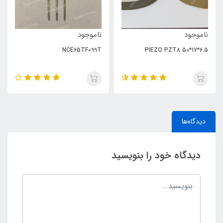
ناموجود
ناموجود
NCE65TF099T
PIEZO PZT8 50*17*6.5
دیدگاه‌ها
دیدگاه خود را بنویسید