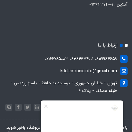
آنلاین : 09364374001
ارتباط با ما
09121964659 09364374001 ۰۲۱۶۶۷۶۵۰۸۳
kitelectronicinfo@gmail.com
تهران - خیابان جمهوری - نرسیده به حافظ - پاساژ پردیس -
طبقه همکف - پلاک ۶
با عضویت در خبرنامه، از تخفیف‌ها و جدیدترین‌های فروشگاه باخبر شوید: