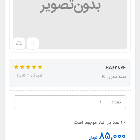
BA6287F
(دیدگاه 2 کاربر)
دسته بندی : IC
تعداد
46 عدد در انبار موجود است
85,000
تومان