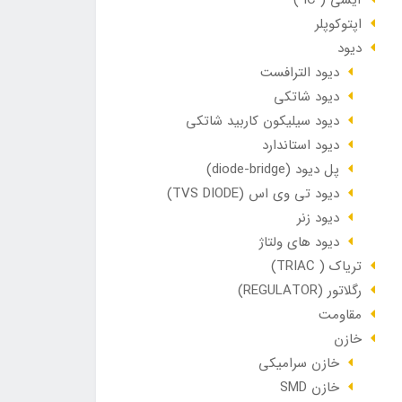
آیسی ( IC )
اپتوکوپلر
دیود
دیود الترافست
دیود شاتکی
دیود سیلیکون کاربید شاتکی
دیود استاندارد
پل دیود (diode-bridge)
دیود تی وی اس (TVS DIODE)
دیود زنر
دیود های ولتاژ
تریاک ( TRIAC)
رگلاتور (REGULATOR)
مقاومت
خازن
خازن سرامیکی
خازن SMD