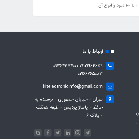
0 تا 100 دیود و انواع آن
ارتباط با ما
09121964659 09364374001
۰۲۱۶۶۷۶۵۰۸۳
kitelectronicinfo@gmail.com
تهران - خیابان جمهوری - نرسیده به
حافظ - پاساژ پردیس - طبقه همکف
ن
- پلاک ۶
:
093