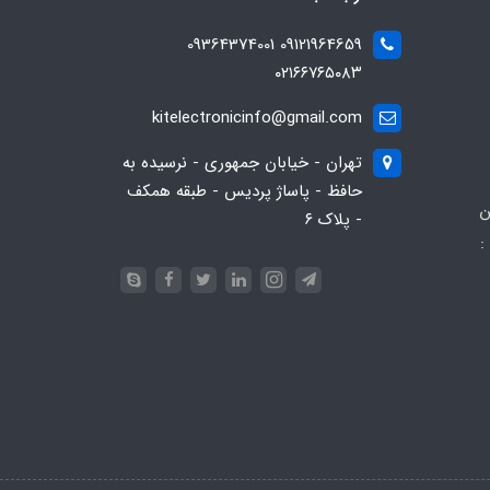
09121964659 09364374001
۰۲۱۶۶۷۶۵۰۸۳
kitelectronicinfo@gmail.com
تهران - خیابان جمهوری - نرسیده به
حافظ - پاساژ پردیس - طبقه همکف
ن
- پلاک ۶
:
093