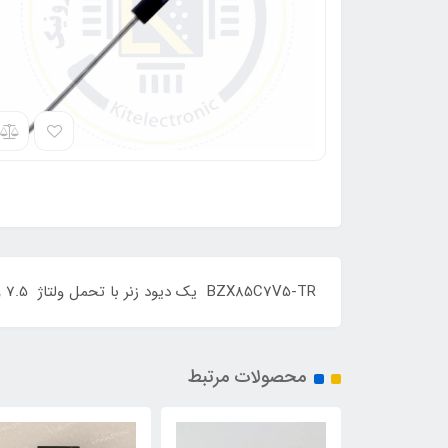
BZX85C7V5-TR یک دیود زنر با تحمل ولتاژ 7.5 ولت و توان 1/3وات با برند VISHAY می باشد
محصولات مرتبط