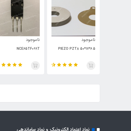
ناموجود
ناموجود
NCE65TF099T
PIEZO PZT8 50*17*6.5
نماد اعتماد الکترونیک و نماد ساماندهی