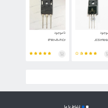
وجود
ناموجود
ناموجود
PC929
IPW60R041C6
JCS12N65
ارتباط با ما