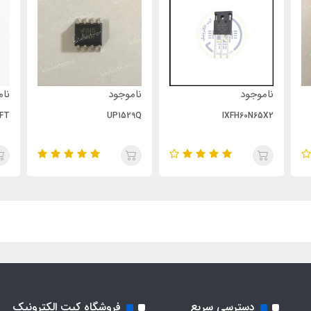
ناموجود
ناموجود
نام
FT
UP1529Q
IXFH60N65X2
دسترسی سریع
فروشگاه کیت الکترونیک