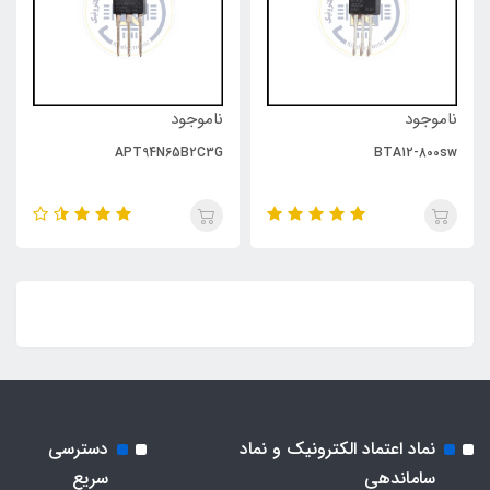
ناموجود
ناموجود
APT94N65B2C3G
BTA12-800sw
نماد اعتماد الکترونیک و نماد
دسترسی
ساماندهی
سریع