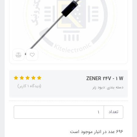
ZENER 24V - 1 W
(دیدگاه 1 کاربر)
دسته بندی :دیود زنر
تعداد
696 عدد در انبار موجود است