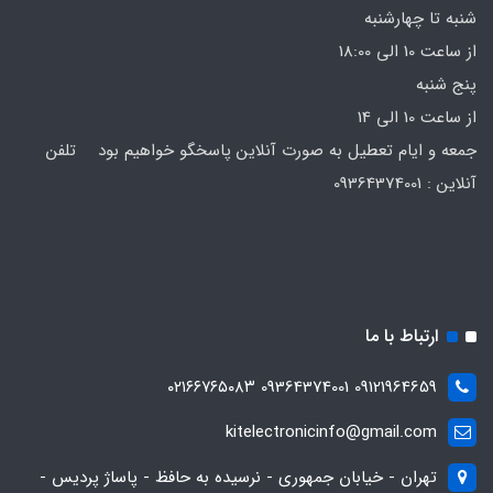
شنبه تا چهارشنبه
از ساعت 10 الی 18:00
پنج شنبه
از ساعت 10 الی 14
جمعه و ایام تعطیل به صورت آنلاین پاسخگو خواهیم بود تلفن
آنلاین : 09364374001
ارتباط با ما
09121964659 09364374001 ۰۲۱۶۶۷۶۵۰۸۳
kitelectronicinfo@gmail.com
تهران - خیابان جمهوری - نرسیده به حافظ - پاساژ پردیس -