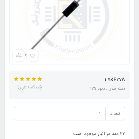
1.5KE27A
(دیدگاه 1 کاربر)
دسته بندی : دیود TVS
تعداد
27 عدد در انبار موجود است