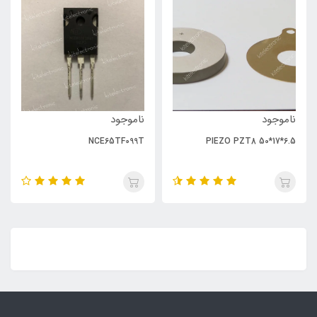
ناموجود
ناموجود
NCE65TF099T
PIEZO PZT8 50*17*6.5