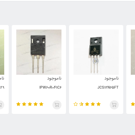
ناموجود
ناموجود
نام
29
IPW60R041C6
JCS12N65FT