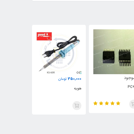
وجود
ناموجود
350,000
تومان
PC9
هویه
350