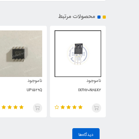
محصولات مرتبط
ناموجود
ناموجود
UP1529Q
IXFH60N65X2
N
دیدگاه‌ها