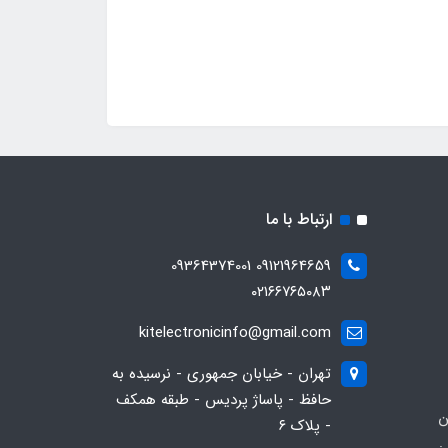
ارتباط با ما
09121964659 09364374001
۰۲۱۶۶۷۶۵۰۸۳
kitelectronicinfo@gmail.com
تهران - خیابان جمهوری - نرسیده به
حافظ - پاساژ پردیس - طبقه همکف
ن
- پلاک ۶
: