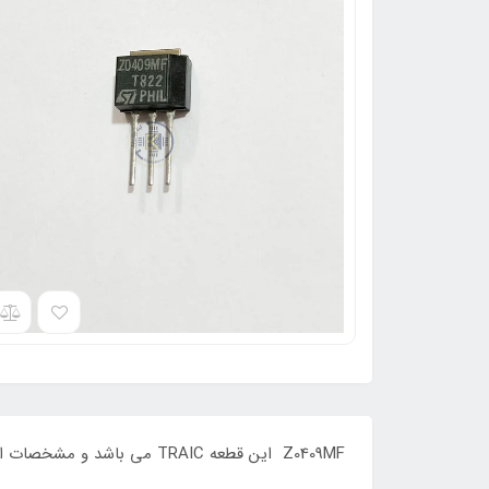
Z0409MF این قطعه TRAIC می باشد و مشخصات این قطعه 4 امپر و حداکثر ولتاژ 600 ولت و IGT:10 ma و پکیج : TO-202 برند: ST می باشد ORIGINAL