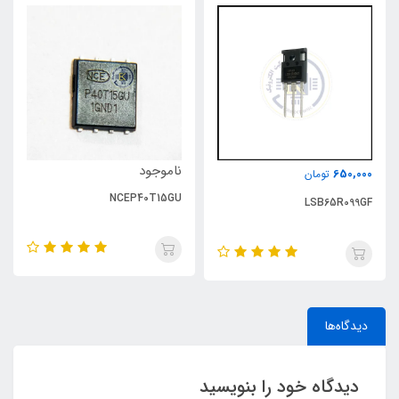
ناموجود
650,000
تومان
NCEP40T15GU
LSB65R099GF
دیدگاه‌ها
دیدگاه خود را بنویسید