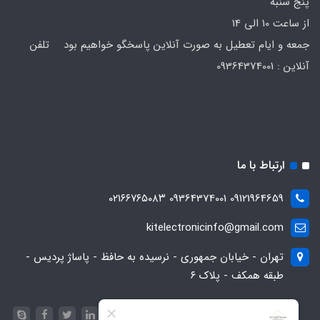
پنج شنبه
از ساعت 10 الی 14
جمعه و ایام تعطیل به صورت آنلاین پاسخگو خواهیم بود تلفن
آنلاین : 09364374001
ارتباط با ما
09121964659 09364374001 ۰۲۱۶۶۷۶۵۰۸۳
kitelectronicinfo@gmail.com
تهران - خیابان جمهوری - نرسیده به حافظ - پاساژ پردیس -
طبقه همکف - پلاک ۶