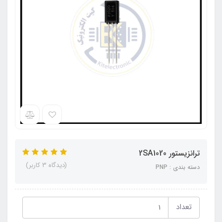
ترانزیستور 2SA1020
(دیدگاه 3 کاربر)
دسته بندی : PNP
تعداد