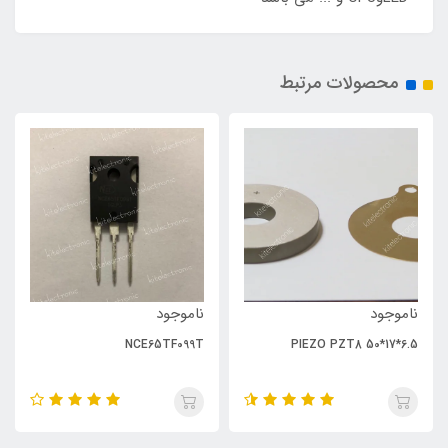
محصولات مرتبط
ناموجود
ناموجود
NCE65TF099T
PIEZO PZT8 50*17*6.5