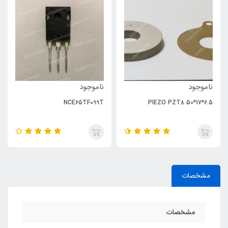
ناموجود
ناموجود
NCE65TF099T
PIEZO PZT8 50*17*6.5
مشخصات
مشخصات