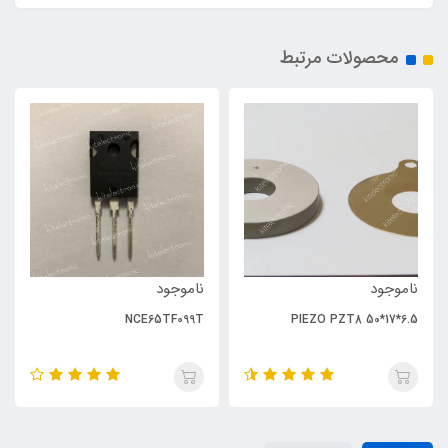
محصولات مرتبط
ناموجود
ناموجود
NCE65TF099T
PIEZO PZT8 50*17*6.5