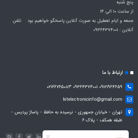
پنج شنبه
از ساعت 10 الی 14
جمعه و ایام تعطیل به صورت آنلاین پاسخگو خواهیم بود تلفن
آنلاین : 09364374001
ارتباط با ما
09121964659 09364374001 ۰۲۱۶۶۷۶۵۰۸۳
kitelectronicinfo@gmail.com
تهران - خیابان جمهوری - نرسیده به حافظ - پاساژ پردیس -
طبقه همکف - پلاک ۶