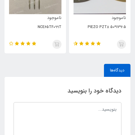
ناموجود
ناموجود
NCE65TF099T
PIEZO PZT8 50*17*6.5
دیدگاه‌ها
دیدگاه خود را بنویسید