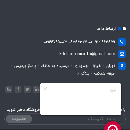
ارتباط با ما
09121964659 09364374001 ۰۲۱۶۶۷۶۵۰۸۳
kitelectronicinfo@gmail.com
تهران - خیابان جمهوری - نرسیده به حافظ - پاساژ پردیس -
طبقه همکف - پلاک ۶
با عضویت در خبرنامه، از تخفیف‌ها و جدیدترین‌های فروشگاه باخبر شوید:
عضویت