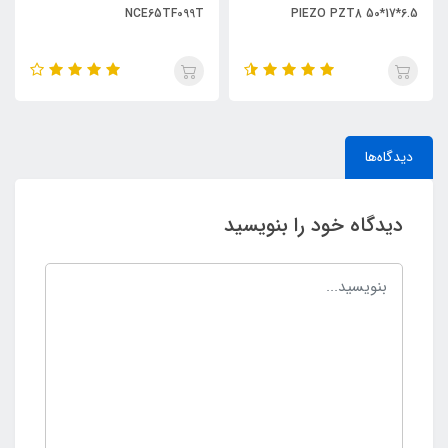
NCE65TF099T
PIEZO PZT8 50*17*6.5
دیدگاه‌ها
دیدگاه خود را بنویسید