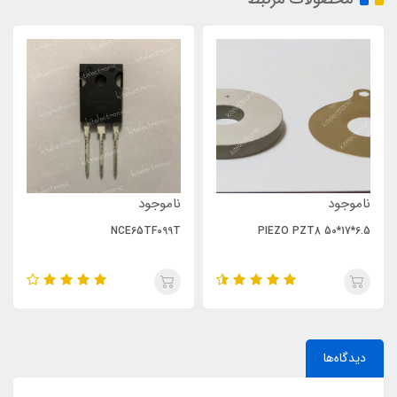
ناموجود
ناموجود
NCE65TF099T
PIEZO PZT8 50*17*6.5
دیدگاه‌ها