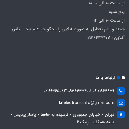
از ساعت 10 الی 18:00
پنج شنبه
از ساعت 10 الی 14
جمعه و ایام تعطیل به صورت آنلاین پاسخگو خواهیم بود تلفن
آنلاین : 09364374001
ارتباط با ما
09121964659 09364374001 ۰۲۱۶۶۷۶۵۰۸۳
kitelectronicinfo@gmail.com
تهران - خیابان جمهوری - نرسیده به حافظ - پاساژ پردیس -
طبقه همکف - پلاک ۶