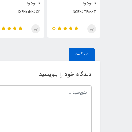
ناموجود
ناموجود
IXFH60N65X2
NCE65TF099T
PIEZO PZT
دیدگاه‌ها
دیدگاه خود را بنویسید