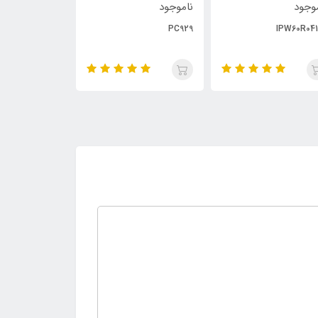
وجود
ناموجود
350,000
تومان
PC929
IPW60R04
هویه