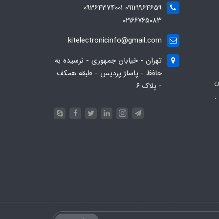
09121964659 09364374001
۰۲۱۶۶۷۶۵۰۸۳
kitelectronicinfo@gmail.com
تهران - خیابان جمهوری - نرسیده به
حافظ - پاساژ پردیس - طبقه همکف
ن
- پلاک ۶
:
093